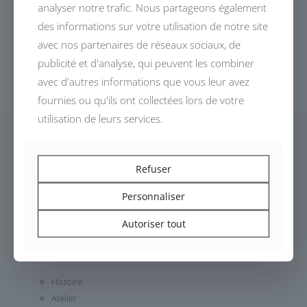
analyser notre trafic. Nous partageons également
des informations sur votre utilisation de notre site
avec nos partenaires de réseaux sociaux, de
publicité et d'analyse, qui peuvent les combiner
avec d'autres informations que vous leur avez
fournies ou qu'ils ont collectées lors de votre
utilisation de leurs services.
Refuser
Personnaliser
Dessinés, conçus et fabriqués en France,
les modèles DEVALLIET invitent à un voyage automobile
Autoriser tout
authentique.
Histoire
Atelier