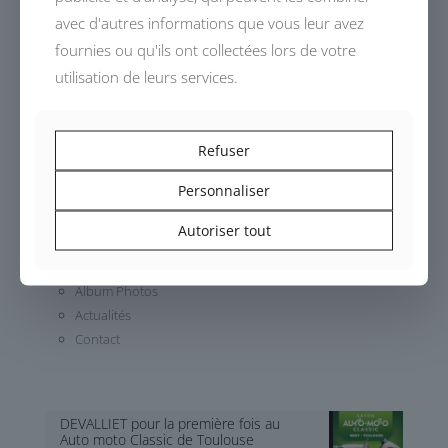
avec d'autres informations que vous leur avez
fournies ou qu'ils ont collectées lors de votre
utilisation de leurs services.
Dessinés, conçus et fabriqués en France,
les modèles DEVALLIET invitent à un voyage automobile
authentique.
Refuser
Personnaliser
Histoire
Autoriser tout
Atelier
Modèle
Album Photos
Actualités
Contact
DEVALLIET pour la première fois au
Auto moto Classic de Toulouse