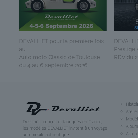
DEVALLIET pour la première fois
DEVALLIE
au
Prestige
Auto moto Classic de Toulouse
RDV du 24
du 4 au 6 septembre 2026
Histoi
Atelie
Modè
Dessinés, conçus et fabriqués en France,
Album
les modèles DEVALLIET invitent à un voyage
Actual
automobile authentique.