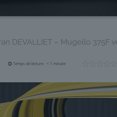
ran DEVALLIET – Mugello 375F v
Temps de lecture :
< 1
minute