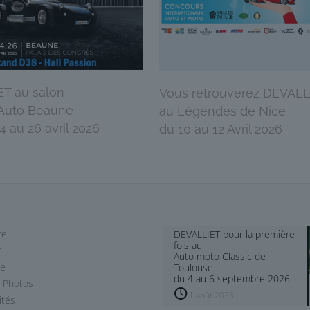
T au salon
Vous retrouverez DEVALL
 Auto Beaune
au Légendes de Nice
 au 26 avril 2026
du 10 au 12 Avril 2026
re
DEVALLIET pour la première
fois au
r
Auto moto Classic de
le
Toulouse
du 4 au 6 septembre 2026
 Photos
1 août 2026
ités