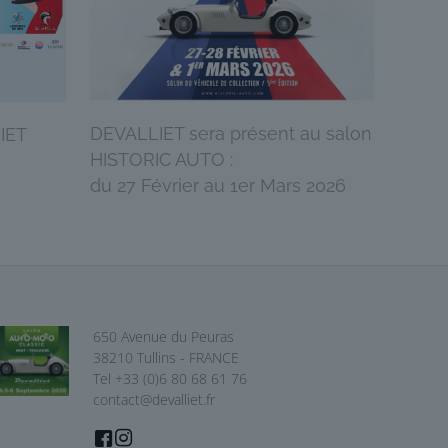
DEVALLIET sera présent au salon
IET
HISTORIC AUTO :
du 27 Février au 1er Mars 2026
650 Avenue du Peuras
38210 Tullins - FRANCE
Tel +33 (0)6 80 68 61 76
contact@devalliet.fr