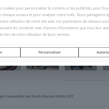
s cookies pour personnaliser le contenu et les publicités, pour four
de réseaux sociaux et pour analyser notre trafic. Nous partageons 
votre utilisation de notre site avec nos partenaires de réseaux socia
 peuvent les combiner avec d'autres informations que vous leur ave
ées lors de votre utilisation de leurs services.
 de vous présenter sa gamme de fonds d’écr
nds d’écran autour du modèle Mugello 375F, grâce au configurateur 3D mi
er
Personnaliser
Autoris
_______________________________
ger l’ensemble des fonds d’écran DEVALLIET