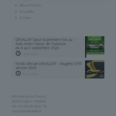
Album Photos
Actualités
Contact
DEVALLIET pour la première fois au
Auto moto Classic de Toulouse
du 4 au 6 septembre 2026
1 août 2026
Fonds d’écran DEVALLIET – Mugello 375F
version 2026
18 juin 2026
650 Avenue du Peuras
38210 Tullins - FRANCE
Tel +33 (0)6 80 68 61 76
contact@devalliet.fr