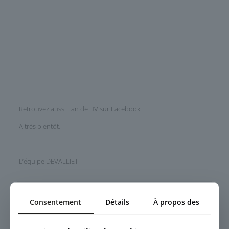
Retrouvez aussi Fan de DV sur
Facebook
A très bientôt,
L’équipe DEVALLIET
Partager
Consentement
Détails
À propos des