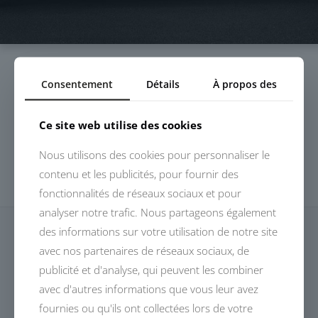
Consentement
Détails
À propos des
Ce site web utilise des cookies
Nous utilisons des cookies pour personnaliser le
contenu et les publicités, pour fournir des
fonctionnalités de réseaux sociaux et pour
analyser notre trafic. Nous partageons également
des informations sur votre utilisation de notre site
avec nos partenaires de réseaux sociaux, de
publicité et d'analyse, qui peuvent les combiner
avec d'autres informations que vous leur avez
Dessinés, conçus et fabriqués en France,
fournies ou qu'ils ont collectées lors de votre
les modèles DEVALLIET invitent à un voyage automobile