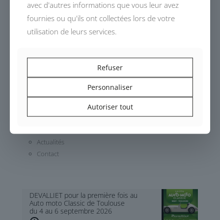
avec d'autres informations que vous leur avez
fournies ou qu'ils ont collectées lors de votre
utilisation de leurs services.
Dessinés, conçus et fabriqués en France,
les modèles DEVALLIET invitent à un voyage automobile
authentique.
Refuser
Personnaliser
Histoire
Autoriser tout
Atelier
Modèle
Album Photos
Actualités
Contact
DEVALLIET pour la première fois au
Auto moto Classic de Toulouse
du 4 au 6 septembre 2026