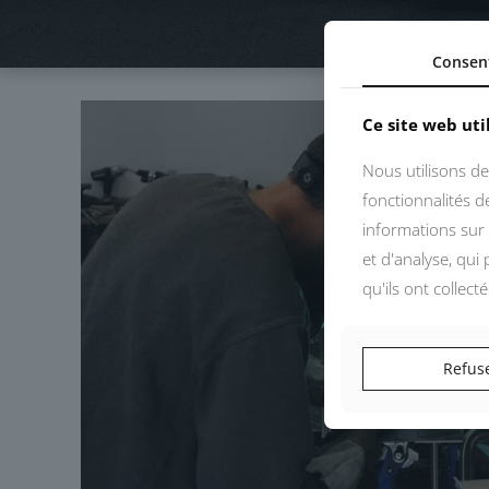
Consen
Ce site web uti
Nous utilisons de
fonctionnalités 
informations sur 
et d'analyse, qui
qu'ils ont collect
Refus