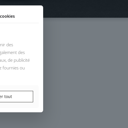
cookies
nir des
également des
ux, de publicité
z fournies ou
er tout