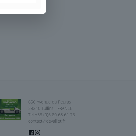
650 Avenue du Peuras
38210 Tullins - FRANCE
Tel +33 (0)6 80 68 61 76
contact@devalliet.fr