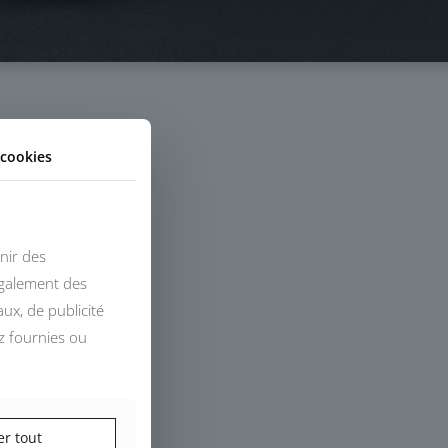
cookies
nir des
également des
ux, de publicité
z fournies ou
er tout