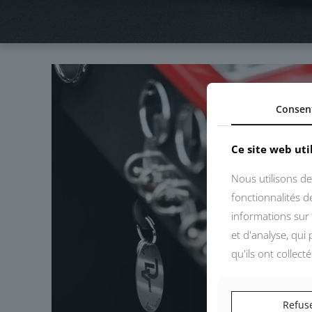
Consen
Ce site web uti
Nous utilisons de
fonctionnalités 
informations sur 
et d'analyse, qui
qu'ils ont collect
Refus