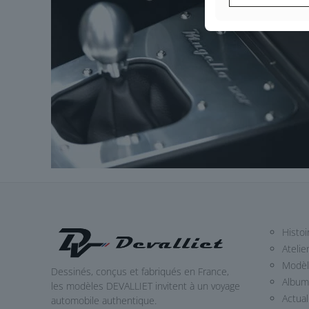
Histoi
Atelie
Modè
Dessinés, conçus et fabriqués en France,
Album
les modèles DEVALLIET invitent à un voyage
Actual
automobile authentique.