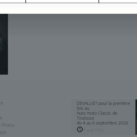
re
DEVALLIET pour la première
fois au
r
Auto moto Classic de
le
Toulouse
du 4 au 6 septembre 2026
 Photos
1 août 2026
ités