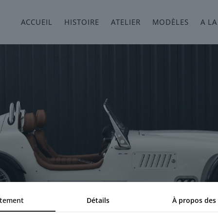
ACCUEIL
HISTOIRE
ATELIER
MODÈLES
A LA
tement
Détails
À propos des