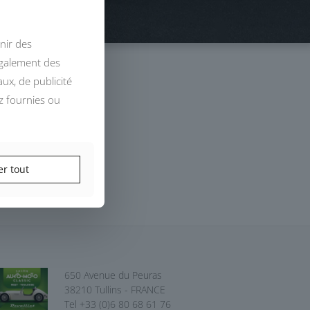
nir des
également des
ux, de publicité
z fournies ou
er tout
650 Avenue du Peuras
38210 Tullins - FRANCE
Tel +33 (0)6 80 68 61 76