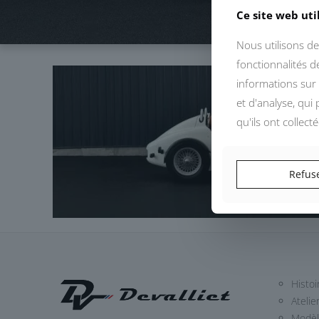
Ce site web uti
Nous utilisons de
fonctionnalités 
informations sur 
et d'analyse, qui
qu'ils ont collect
Refus
Histoi
Atelie
Modè