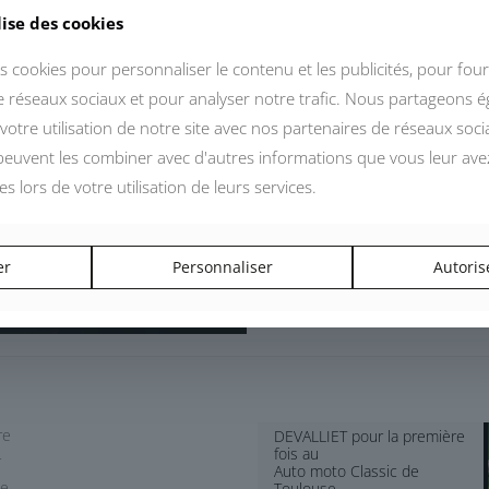
lise des cookies
s cookies pour personnaliser le contenu et les publicités, pour four
de réseaux sociaux et pour analyser notre trafic. Nous partageons 
votre utilisation de notre site avec nos partenaires de réseaux socia
 peuvent les combiner avec d'autres informations que vous leur ave
ées lors de votre utilisation de leurs services.
er
Personnaliser
Autoris
re
DEVALLIET pour la première
fois au
r
Auto moto Classic de
le
Toulouse