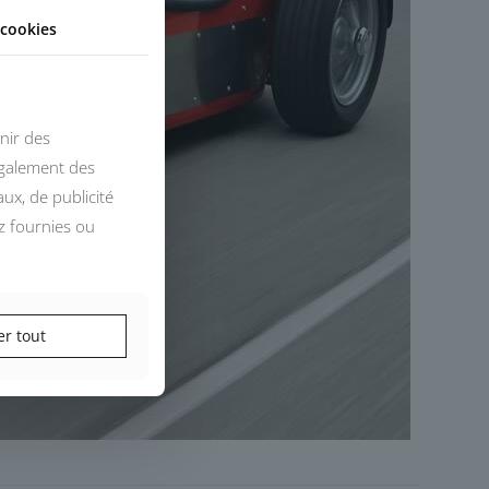
cookies
nir des
également des
ux, de publicité
z fournies ou
er tout