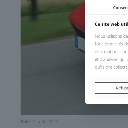
Consen
Ce site web uti
Nous utilisons de
fonctionnalités 
informations sur 
et d'analyse, qui
qu'ils ont collect
Refus
Date
21 juillet 2020