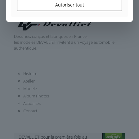
Autoriser tout
Dessinés, conçus et fabriqués en France,
les modèles DEVALLIET invitent à un voyage automobile
authentique.
Histoire
Atelier
Modèle
Album Photos
Actualités
Contact
DEVALLIET pour la première fois au