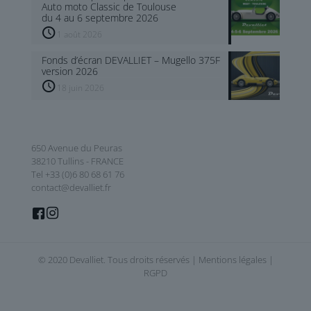
Auto moto Classic de Toulouse
du 4 au 6 septembre 2026
1 août 2026
Fonds d’écran DEVALLIET – Mugello 375F
version 2026
18 juin 2026
650 Avenue du Peuras
38210 Tullins - FRANCE
Tel +33 (0)6 80 68 61 76
contact@devalliet.fr
© 2020 Devalliet. Tous droits réservés |
Mentions légales
|
RGPD