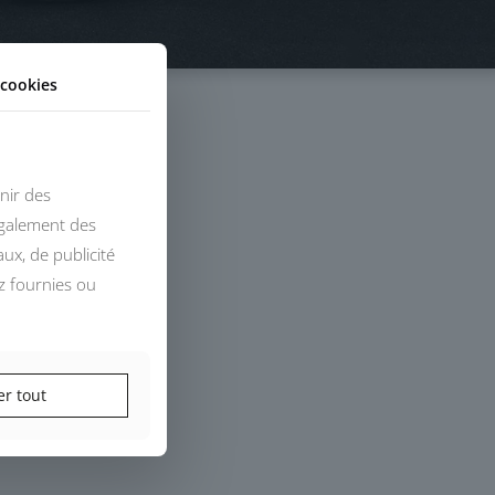
cookies
nir des
également des
ux, de publicité
z fournies ou
er tout