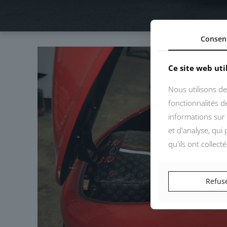
Consen
Ce site web uti
Nous utilisons de
fonctionnalités 
informations sur 
et d'analyse, qui
qu'ils ont collect
Refus