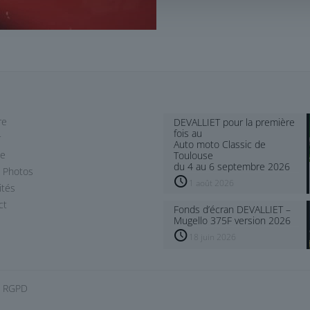
re
DEVALLIET pour la première
fois au
r
Auto moto Classic de
le
Toulouse
du 4 au 6 septembre 2026
 Photos
1 août 2026
ités
ct
Fonds d’écran DEVALLIET –
Mugello 375F version 2026
18 juin 2026
|
RGPD