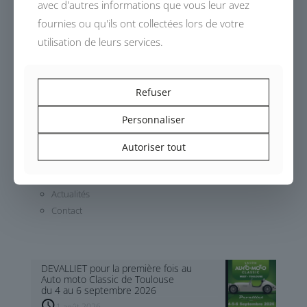
avec d'autres informations que vous leur avez
fournies ou qu'ils ont collectées lors de votre
utilisation de leurs services.
Dessinés, conçus et fabriqués en France,
les modèles DEVALLIET invitent à un voyage automobile
authentique.
Refuser
Personnaliser
Histoire
Atelier
Autoriser tout
Modèle
Album Photos
Actualités
Contact
DEVALLIET pour la première fois au
Auto moto Classic de Toulouse
du 4 au 6 septembre 2026
1 août 2026